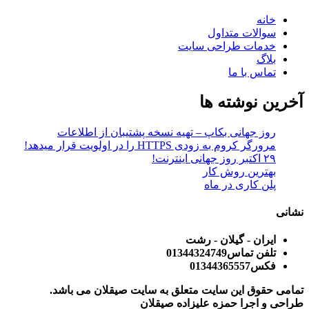
خانه
سوالات متداول
خدمات طراحی سایت
بلاگ
تماس با ما
آخرین نوشته ها
روز جهانی بکاپ – تهیه نسخه پشتیبان از اطلاعات
مرورگر کروم به زودی HTTPS را در اولویت قرار میدهد!
۲۹ اکتبر روز جهانی اینترنت!
بهترین روش کار
پلن کاری در ماه
نشانی
ایران - گیلان - رشت
تلفن تماس
01344324749
فکس
01344365557
تمامی حقوق این سایت متعلق به سایت صیقلان می باشد.
طراحی و اجرا حمزه علیزاده صیقلان