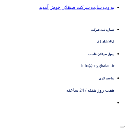
به وب سایت شرکت صیقلان خوش آمدید
شماره ثبت شرکت
215689/2
ایمیل صیقلان هاست
info@seyghalan.ir
ساعت کاری
هفت روز هفته / 24 ساعته
تماس سریع
09011444007