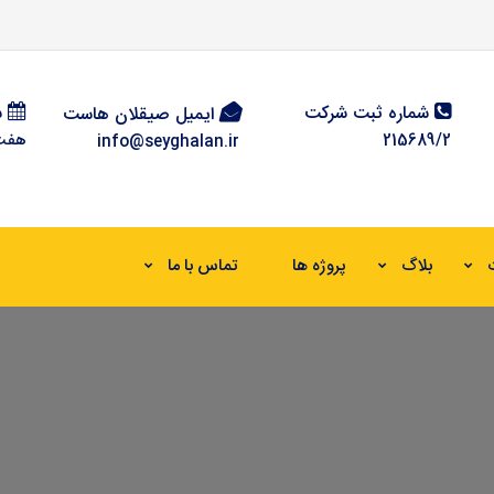
شماره ثبت شرکت
س
ایمیل صیقلان هاست
215689/2
هفت رو
info@seyghalan.ir
بلاگ
پروژه ها
تماس با ما