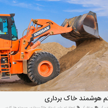
 هوشمند خاک برداری
یر
۰ نظر
ایجاد تم
,
پلن
,
تیرداد
,
خاک برداری
,
سیستم ها
,
کاری