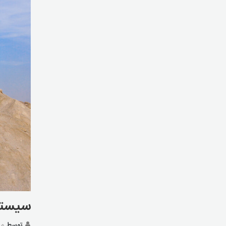
سیستم
توسط
مد