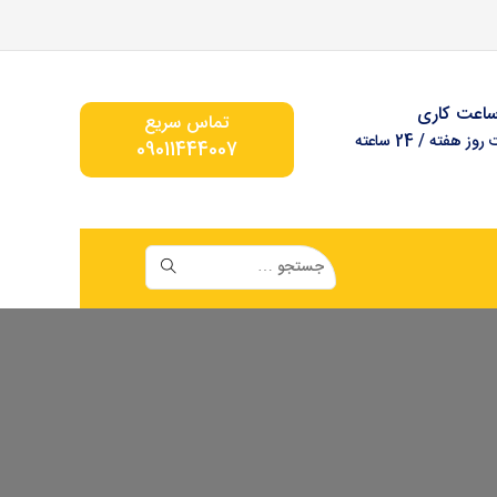
اعت کاری
تماس سریع
ز هفته / 24 ساعته
09011444007