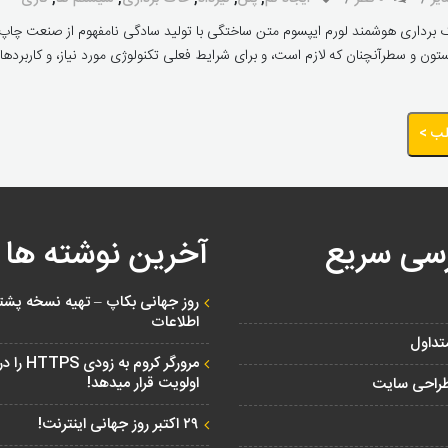
رداری هوشمند لورم ایپسوم متن ساختگی با تولید سادگی نامفهوم از صنعت چاپ، و ب
تون و سطرآنچنان که لازم است، و برای شرایط فعلی تکنولوژی مورد نیاز، و کاربردهای
لب >
سی سریع
آخرین نوشته ها
روز جهانی بکاپ – تهیه نسخه پشتی
اطلاعات
تداول
مرورگر کروم به زودی HTTPS را 
اولویت قرار میدهد!
راحی سایت
۲۹ اکتبر روز جهانی اینترنت!