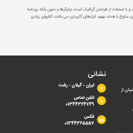
ا استفاده از طراحان گرافیک است، چاپگرها و متون بلکه روزنامه
 متنوع با هدف بهبود ابزارهای کاربردی می باشد، کتابهای زیادی
نشانی
ایران - گیلان - رشت
بان از
تلفن تماس
01344324749
در
فکس
01344365557