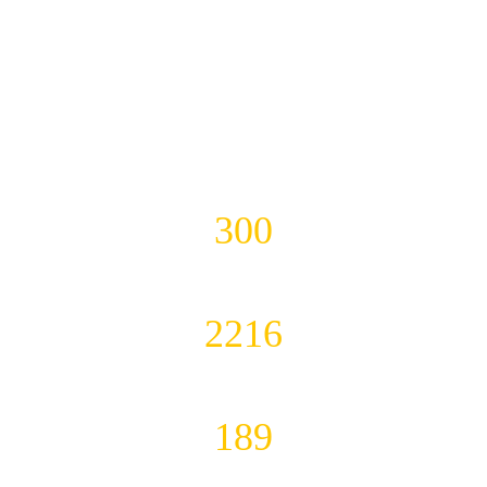
300
نیروی کاری
2216
نیروی ساختمانی
189
مهندس پروژه