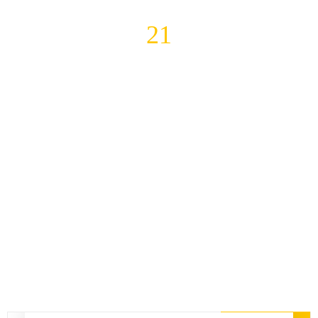
21
شرکای تجاری
شرکای تجاری ما