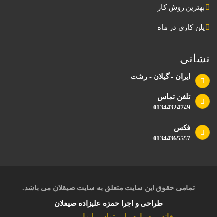
بهترین روش کار
پلن کاری در ماه
نشانی
ایران - گیلان - رشت
تلفن تماس
01344324749
فکس
01344365557
تمامی حقوق این سایت متعلق به سایت صیقلان می باشد.
طراحی و اجرا حمزه علیزاده صیقلان
خانه
درباره ما
تماس با ما