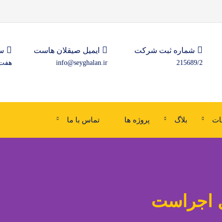
شماره ثبت شرکت
ایمیل صیقلان هاست
س
215689/2
info@seyghalan.ir
هفت رو
ات
بلاگ
پروژه ها
تماس با ما
ل اجراست