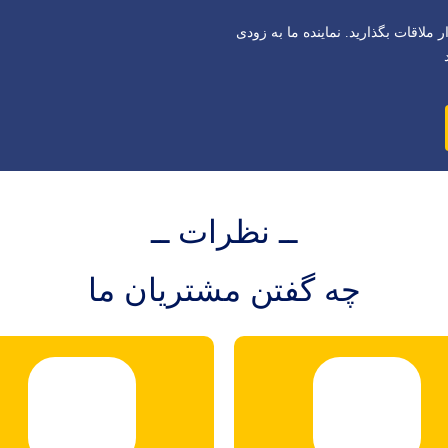
ر ملاقات بگذارید. نماینده ما به زودی
ــ نظرات ــ
چه گفتن مشتریان ما