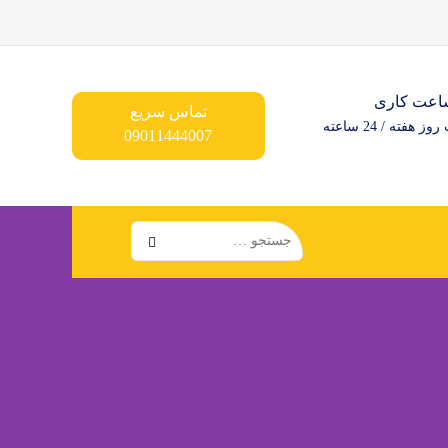
اعت کاری
تماس سریع
ز هفته / 24 ساعته
09011444007