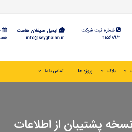
شماره ثبت شرکت
س
ایمیل صیقلان هاست
215689/2
هفت رو
info@seyghalan.ir
بلاگ
پروژه ها
تماس با ما
نسخه پشتیبان از اطلاعات