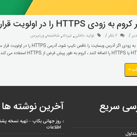
 زودی HTTPS را در اولویت قرار میدهد!
یر
۲ نظر
تولید داخلی
,
تیرداد
,
شاخصه
,
وردپرس
مرورگر کروم به زودی اگر آدرس وبسا
لب >
سی سریع
آخرین نوشته ها
روز جهانی بکاپ – تهیه نسخه پشتی
اطلاعات
تداول