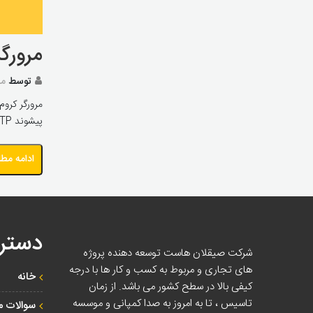
مرورگر کروم به
توسط
مد
پیشوند HTTP یا HTTPS را اضافه کنند ، کروم به طور پیش فرض از HTTPS استفاده می کند. جهت پشتیبانی وب‌سایت از HTTPS نیاز است تا […]
ادامه مط
دستر
شرکت صیقلان هاست توسعه دهنده پروژه
های تجاری و مربوط به کسب و کار ها با درجه
خانه
کیفی بالا در سطح کشور می باشد. از زمان
تاسیس ، تا به امروز به صدا کمپانی و موسسه
سوالات م