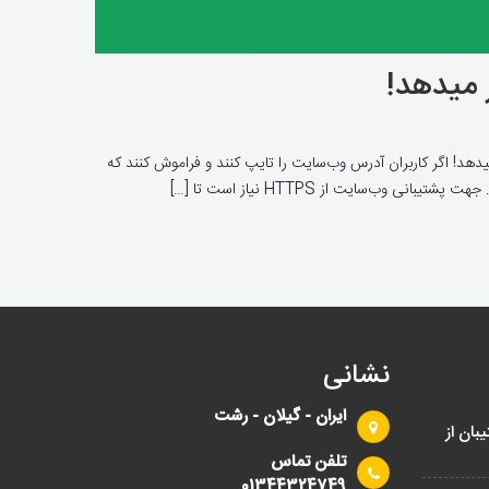
یت را ناقص تایپ شود، آدرس HTTPS را در اولویت قرار میدهد! اگر کاربران آدرس وب‌سایت را تایپ کنند و فراموش کنند که
نشانی
ایران - گیلان - رشت
بان از
تلفن تماس
01344324749