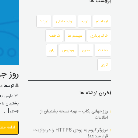
برچسب ها
ایجاد تم
تولید
تولید داخلی
تیرداد
خاک برداری
سیستم ها
شاخصه
صنعت
مدرن
وردپرس
پلن
کاری
روز جه
توسط
مد
آخرین نوشته ها
پشتیبان یا 
جدی […]
روز جهانی بکاپ – تهیه نسخه پشتیبان از
اطلاعات
ادامه مط
مرورگر کروم به زودی HTTPS را در اولویت
قرار میدهد!